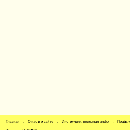
Главная
:
О нас и о сайте
:
Инструкции, полезная инфо
:
Прайс-