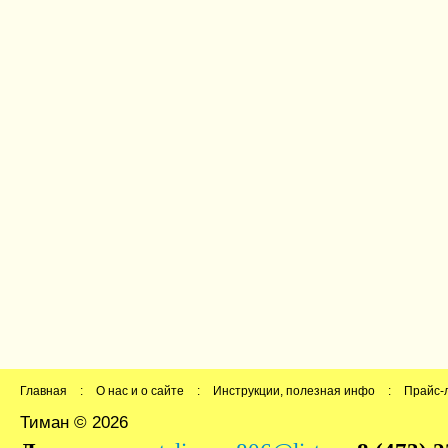
Главная
:
О нас и о сайте
:
Инструкции, полезная инфо
:
Прайс-
Тиман © 2026