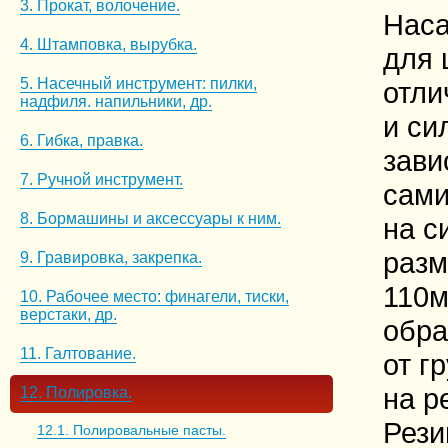
3. Прокат, волочение.
Наса
4. Штамповка, вырубка.
для 
5. Насечный инструмент: пилки,
отли
надфиля. напильники, др.
и си
6. Гибка, правка.
зави
7. Ручной инструмент.
сами
8. Бормашины и аксессуары к ним.
на с
разм
9. Гравировка, закрепка.
110м
10. Рабочее место: финагели, тиски,
верстаки, др.
обра
11. Галтование.
от г
на р
12. Полировка.
Рези
12.1. Полировальные пасты.